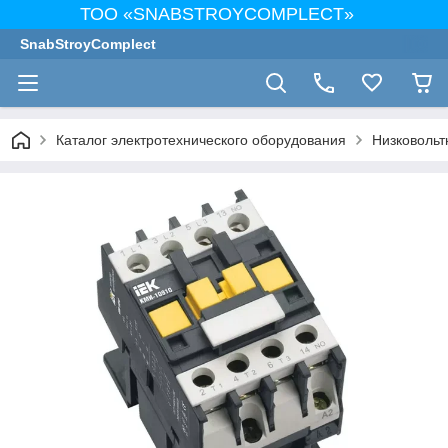
ТОО «SNABSTROYCOMPLECT»
SnabStroyComplect
Каталог электротехнического оборудования
Низковольт