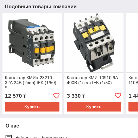
Подобные товары компании
Контактор КМИп-23210
Контактор КМИ-10910 9А
Конт
32А 24В (2вел) IEK (1/50)
400В (1вел) IEK (1/50)
110В
!!!
12 570
3 330
1 4
₸
₸
Купить
Купить
О нас
Рейтинг не сформирован