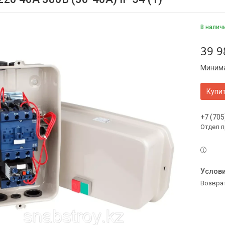
В налич
39 9
Минима
Купи
+7 (705
Отдел 
возвра