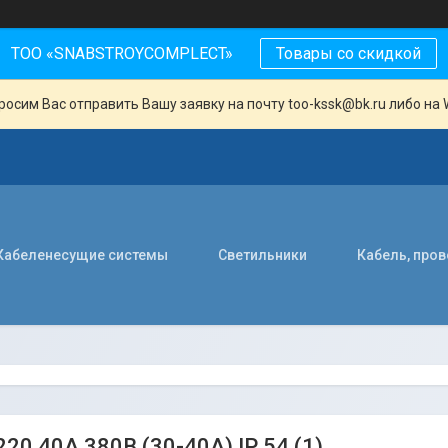
ТОО «SNABSTROYCOMPLECT»
Товары со скидкой
осим Вас отправить Вашу заявку на почту too-kssk@bk.ru либо на 
Кабеленесущие системы
Светильники
Кабель, про
20 40А 380В (30-40А) IP 54 (1)