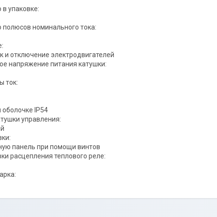
 в упаковке:
 полюсов номинального тока:
:
к и отключение электродвигателей
е напряжение питания катушки:
 ток:
 оболочке IP54
атушки управления:
ый
вки:
ную панель при помощи винтов
вки расцепления теплового реле:
арка: