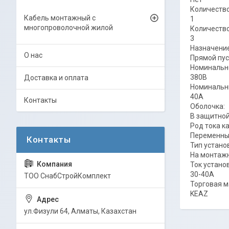
Количество
Кабель монтажный с
1
многопроволочной жилой
Количество
3
Назначение
О нас
Прямой пус
Номинально
380В
Доставка и оплата
Номинальны
40А
Контакты
Оболочка:
В защитной
Род тока к
Переменн
Тип устано
На монтаж
Ток устано
30-40А
ТОО СнабСтройКомплект
Торговая м
KEAZ
ул.Физули 64, Алматы, Казахстан