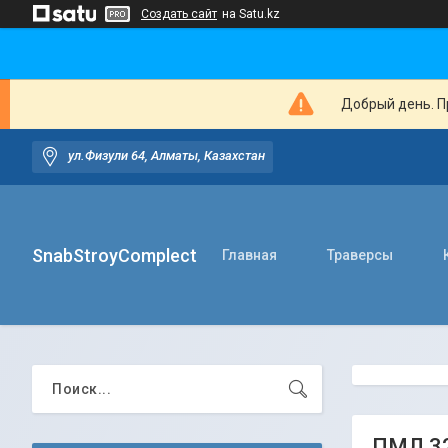
Создать сайт
на Satu.kz
Добрый день. Пр
ул.Физули 64, Алматы, Казахстан
SnabStroyComplect
Главная
Траверсы
ПМЛ 32