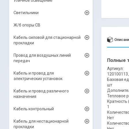
Уличное освещение
Светильники
Ж/б опоры СВ
Кабель силовой для стационарной
Описан
прокладки
Провод для воздушных линий
Полные т
передач
Артикул:
Кабель и провод для
120100113
электрических установок
Базовая ед
шт
Дополнител
Кабель и провод различного
Тепловое р
назначения
Кратность 
1
Кабель контрольный
Количеств
Нет
Кабель для нестационарной
Количеств
прокладки
Нет