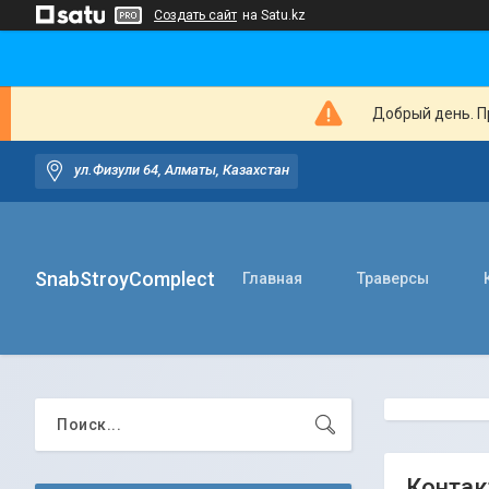
Создать сайт
на Satu.kz
Добрый день. Пр
ул.Физули 64, Алматы, Казахстан
SnabStroyComplect
Главная
Траверсы
Контак