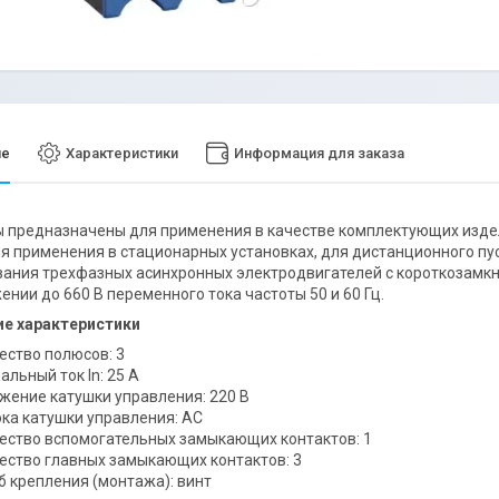
ие
Характеристики
Информация для заказа
 предназначены для применения в качестве комплектующих изде
я применения в стационарных установках, для дистанционного пу
ания трехфазных асинхронных электродвигателей с короткозамкн
ении до 660 В переменного тока частоты 50 и 60 Гц.
ие характеристики
ество полюсов:
3
льный ток In: 25
А
жение катушки управления: 220
В
ока катушки управления:
AC
ество вспомогательных замыкающих контактов:
1
ество главных замыкающих контактов:
3
б крепления (монтажа):
винт