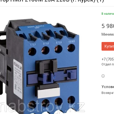
В налич
5 98
Минима
Купи
+7 (705
Отдел 
возвра