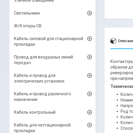
Уличное освещение
Светильники
Ж/б опоры СВ
Кабель силовой для стационарной
Описан
прокладки
Провод для воздушных линий
Контакторы
передач
образом дл
реверсиров
Кабель и провод для
при напряж
электрических установок
Техническ
Кабель и провод различного
Колич
назначения
Номина
Напря
Род т
Кабель контрольный
Колич
Колич
Кабель для нестационарной
Спосо
прокладки