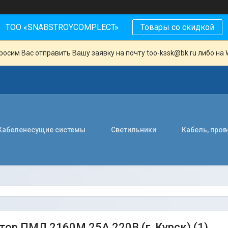
ТОО «SNABSTROYCOMPLECT»
Товары со скидкой
осим Вас отправить Вашу заявку на почту too-kssk@bk.ru либо на 
Кабеленесущие системы
Светильники
Кабель, про
тор ПМЛ 2160М 25А 220В (г. Курск) (1)