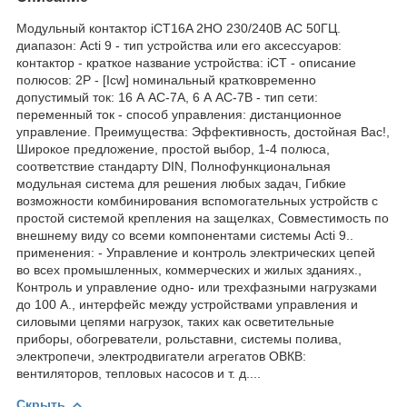
Модульный контактор iCT16A 2НО 230/240В АС 50ГЦ.
диапазон: Acti 9 - тип устройства или его аксессуаров:
контактор - краткое название устройства: iCT - описание
полюсов: 2P - [Icw] номинальный кратковременно
допустимый ток: 16 А AC-7A, 6 А AC-7B - тип сети:
переменный ток - способ управления: дистанционное
управление. Преимущества: Эффективность, достойная Вас!,
Широкое предложение, простой выбор, 1-4 полюса,
соответствие стандарту DIN, Полнофункциональная
модульная система для решения любых задач, Гибкие
возможности комбинирования вспомогательных устройств с
простой системой крепления на защелках, Совместимость по
внешнему виду со всеми компонентами системы Acti 9..
применения: - Управление и контроль электрических цепей
во всех промышленных, коммерческих и жилых зданиях.,
Контроль и управление одно- или трехфазными нагрузками
до 100 А., интерфейс между устройствами управления и
силовыми цепями нагрузок, таких как осветительные
приборы, обогреватели, рольставни, системы полива,
электропечи, электродвигатели агрегатов ОВКВ:
вентиляторов, тепловых насосов и т. д....
Скрыть