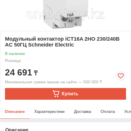
Модульный контактор iCT16A 2НО 230/240В
АС 50ГЦ Schneider Electric
В наличии
Розница
24 691
₸
Минимальная сумма заказа на сайте — 500 000 ₸
Купить
Описание
Характеристики
Доставка
Оплата
Усл
Описание