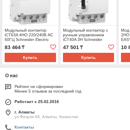
Модульный контактор
Модульный контактор с
Мод.
iCT63A 4НО 220/240В АС
ручным управлением
2НО
50ГЦ Schneider Electric
iCT40A 3Н Schneider
EAS
Electric
83 464
47 501
10 
₸
₸
Купить
Купить
О нас
Рейтинг не сформирован
Менее 5 отзывов за последний год
Работает с 25.02.2016
г. Алматы
ул.Физули 64, Алматы, Казахстан
Контакты