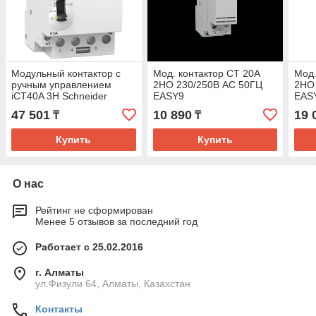
Модульный контактор с
Мод. контактор CT 20A
Мод.
ручным управлением
2НО 230/250В АС 50ГЦ
2НО
iCT40A 3Н Schneider
EASY9
EAS
Electric
47 501
10 890
19 
₸
₸
Купить
Купить
О нас
Рейтинг не сформирован
Менее 5 отзывов за последний год
Работает с 25.02.2016
г. Алматы
ул.Физули 64, Алматы, Казахстан
Контакты