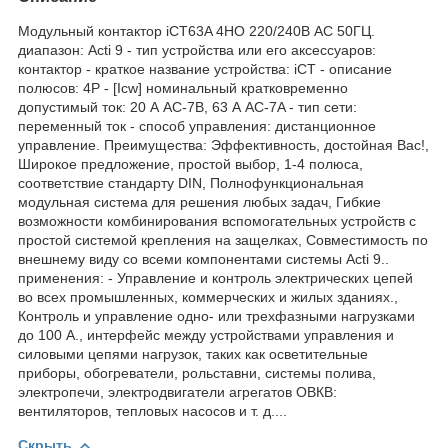
Модульный контактор iCT63A 4НО 220/240В АС 50ГЦ.
диапазон: Acti 9 - тип устройства или его аксессуаров:
контактор - краткое название устройства: iCT - описание
полюсов: 4P - [Icw] номинальный кратковременно
допустимый ток: 20 А AC-7B, 63 А AC-7A - тип сети:
переменный ток - способ управления: дистанционное
управление. Преимущества: Эффективность, достойная Вас!,
Широкое предложение, простой выбор, 1-4 полюса,
соответствие стандарту DIN, Полнофункциональная
модульная система для решения любых задач, Гибкие
возможности комбинирования вспомогательных устройств с
простой системой крепления на защелках, Совместимость по
внешнему виду со всеми компонентами системы Acti 9..
применения: - Управление и контроль электрических цепей
во всех промышленных, коммерческих и жилых зданиях.,
Контроль и управление одно- или трехфазными нагрузками
до 100 А., интерфейс между устройствами управления и
силовыми цепями нагрузок, таких как осветительные
приборы, обогреватели, рольставни, системы полива,
электропечи, электродвигатели агрегатов ОВКВ:
вентиляторов, тепловых насосов и т. д....
Скрыть