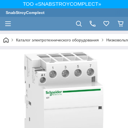
ТОО «SNABSTROYCOMPLECT»
SnabStroyComplect
Каталог электротехнического оборудования
Низковольт