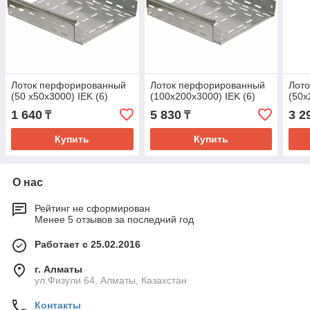
Лоток перфорированный
Лоток перфорированный
Лот
(50 х50х3000) IEK (6)
(100х200х3000) IEK (6)
(50х
1 640
5 830
3 2
₸
₸
Купить
Купить
О нас
Рейтинг не сформирован
Менее 5 отзывов за последний год
Работает с 25.02.2016
г. Алматы
ул.Физули 64, Алматы, Казахстан
Контакты