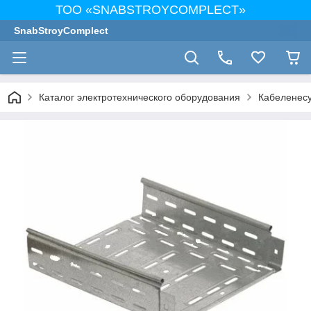
ТОО «SNABSTROYCOMPLECT»
SnabStroyComplect
Каталог электротехнического оборудования
Кабеленес