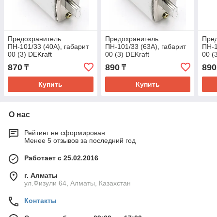
Предохранитель
Предохранитель
Пре
ПН-101/33 (40А), габарит
ПН-101/33 (63А), габарит
ПН-1
00 (3) DEKraft
00 (3) DEKraft
00 (
870
890
890
₸
₸
Купить
Купить
О нас
Рейтинг не сформирован
Менее 5 отзывов за последний год
Работает с 25.02.2016
г. Алматы
ул.Физули 64, Алматы, Казахстан
Контакты