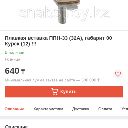
Плавкая вставка ППН-33 (32А), габарит 00
Курск (12) !!!
В наличии
Розница
640
₸
Минимальная сумма заказа на сайте — 500 000 ₸
Купить
Описание
Характеристики
Доставка
Оплата
Усл
Описание