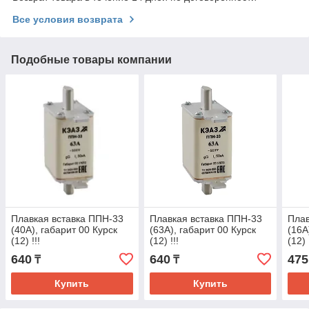
Все условия возврата
Подобные товары компании
Плавкая вставка ППН-33
Плавкая вставка ППН-33
Плав
(40А), габарит 00 Курск
(63А), габарит 00 Курск
(16А
(12) !!!
(12) !!!
(12) 
640
640
475
₸
₸
Купить
Купить