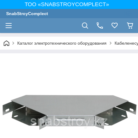
ТОО «SNABSTROYCOMPLECT»
SnabStroyComplect
Каталог электротехнического оборудования
Кабеленес