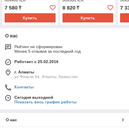
80х400 IEK
80х500 IEK
50х5
7 580
8 820
7 3
₸
₸
Купить
Купить
О нас
Рейтинг не сформирован
Менее 5 отзывов за последний год
Работает с 25.02.2016
г. Алматы
ул.Физули 64, Алматы, Казахстан
Контакты
Сегодня выходной
Показать весь график работы
О нас