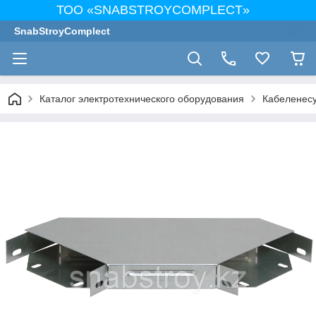
ТОО «SNABSTROYCOMPLECT»
SnabStroyComplect
Каталог электротехнического оборудования
Кабеленес