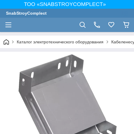
ТОО «SNABSTROYCOMPLECT»
SnabStroyComplect
Каталог электротехнического оборудования
Кабеленес