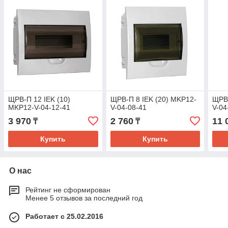
ЩРВ-П 12 IEK (10)
ЩРВ-П 8 IEK (20) MKP12-
ЩРВ-
MKP12-V-04-12-41
V-04-08-41
V-04
3 970
2 760
11 
₸
₸
Купить
Купить
О нас
Рейтинг не сформирован
Менее 5 отзывов за последний год
Работает с 25.02.2016