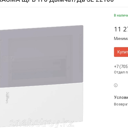
В налич
11 2
Минима
Купи
+7 (705
Отдел 
возвра