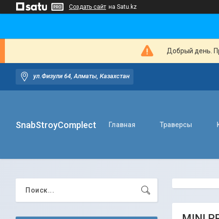
Создать сайт
на Satu.kz
Добрый день. Пр
ул.Физули 64, Алматы, Казахстан
SnabStroyComplect
Главная
Траверсы
MINI P