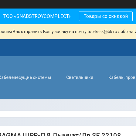
ТОО «SNABSTROYCOMPLECT»
Товары со скидкой
осим Вас отправить Вашу заявку на почту too-kssk@bk.ru либо на 
Кабеленесущие системы
Светильники
Кабель, про
RAGMA ЩРВ-П 8 Дымчат/Дв SE 22108