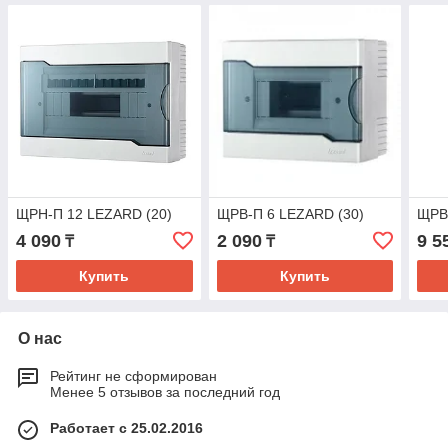
ЩРН-П 12 LEZARD (20)
ЩРВ-П 6 LEZARD (30)
ЩРВ
4 090
2 090
9 5
₸
₸
Купить
Купить
О нас
Рейтинг не сформирован
Менее 5 отзывов за последний год
Работает с 25.02.2016