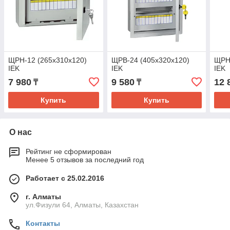
ЩРН-12 (265x310x120)
ЩРВ-24 (405x320x120)
ЩРН-
IEK
IEK
IEK
7 980
9 580
12 
₸
₸
Купить
Купить
О нас
Рейтинг не сформирован
Менее 5 отзывов за последний год
Работает с 25.02.2016
г. Алматы
ул.Физули 64, Алматы, Казахстан
Контакты