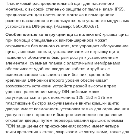
Пластиковый распределительный щит для настенного
монтажа, с высокой степенью защиты от пыли и влаги IP65,
предназначен для настенного монтажа в помещениях
разного назначения и используется для установки модульных
устройств на DIN-рейку. (
Размер
: 560x300x67).
Особенностью конструкции щита являются:
крышка щита
при помощи специальных винтов-шарниров может
открываться без полного снятия, что упрощает обслуживание
щита; лицевые панели, устанавливаемые в крышку щита,
позволяют обеспечить быстрый доступ к установленным
элементам; съемная планка с эластичными мембранами
обеспечивает удобное введение кабеля и труб как с
использованием сальников так и без них; кронштейн
крепления DIN-рейки второго уровня обеспечивает
возможность установки устройств разной высоты в трех
уровнях; расстояние между DIN-рейками может
регулироваться в трех положениях 125, 150 и 175 мм;
пластиковые быстро закручиваемые винты крышки щита;
дверца имеет возможность установки замка для ограниче ния
доступа в щит; простое и быстрое изменение направления
открытия дверцы путем переворачивания крышки; клеммы
PE/N защищены от прикосновения; корпус имеет четыре
точки крепления к стене, закрываемые заглушками, также для