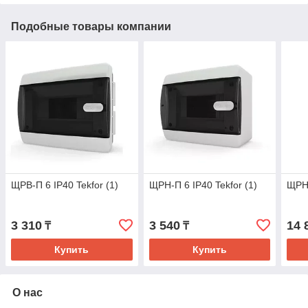
Подобные товары компании
ЩРВ-П 6 IP40 Tekfor (1)
ЩРН-П 6 IP40 Tekfor (1)
ЩРН-
3 310
3 540
14 
₸
₸
Купить
Купить
О нас