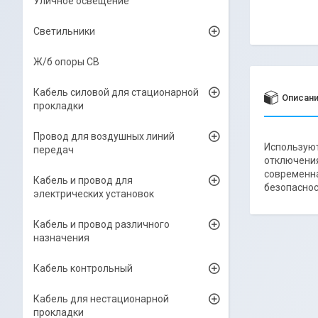
Уличное освещение
Светильники
Ж/б опоры СВ
Кабель силовой для стационарной
Описан
прокладки
Провод для воздушных линий
Используют
передач
отключения
современна
Кабель и провод для
безопаснос
электрических установок
Кабель и провод различного
назначения
Кабель контрольный
Кабель для нестационарной
прокладки