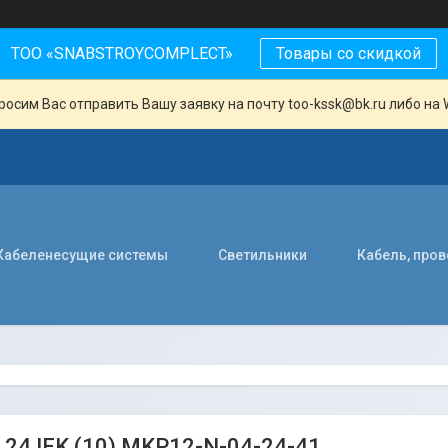
ТОО «SNABSTROYCOMPLECT»
Товары со скидкой
осим Вас отправить Вашу заявку на почту too-kssk@bk.ru либо на 
Кабеленесущие системы
Светильники
Кабель, про
24 IEK (10) MKP12-N-04-24-41