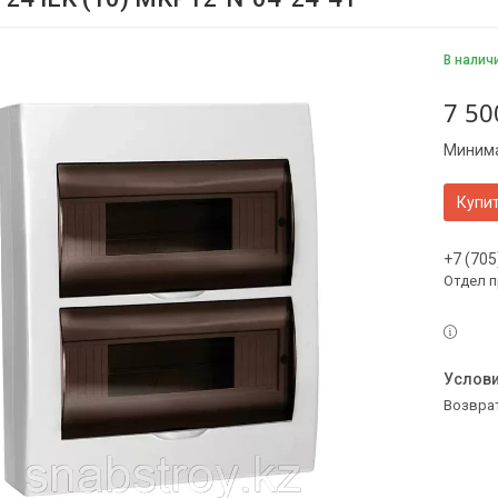
В налич
7 50
Минима
Купи
+7 (705
Отдел 
возвра