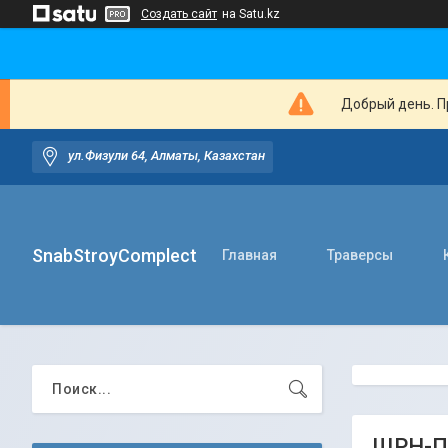
Создать сайт
на Satu.kz
Добрый день. Пр
ул.Физули 64, Алматы, Казахстан
SnabStroyComplect
Главная
Траверсы
ЩРН-П 