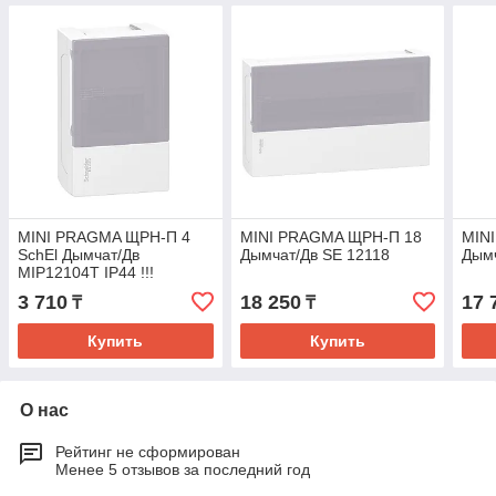
MINI PRAGMA ЩРН-П 4
MINI PRAGMA ЩРН-П 18
MIN
SchEl Дымчат/Дв
Дымчат/Дв SE 12118
Дымч
MIP12104T IP44 !!!
3 710
18 250
17 
₸
₸
Купить
Купить
О нас
Рейтинг не сформирован
Менее 5 отзывов за последний год