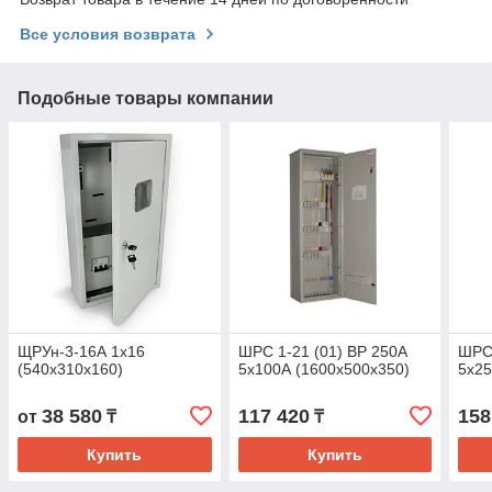
Все условия возврата
Подобные товары компании
ЩРУн-3-16А 1х16
ШРС 1-21 (01) ВР 250А
ШРС 
(540x310x160)
5х100А (1600х500х350)
5х25
38 580
117 420
158
от
₸
₸
Купить
Купить