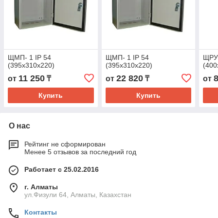
ЩМП- 1 IP 54
ЩМП- 1 IP 54
ЩРУ
(395х310х220)
(395х310х220)
(400
11 250
22 820
от
₸
от
₸
от
Купить
Купить
О нас
Рейтинг не сформирован
Менее 5 отзывов за последний год
Работает с 25.02.2016
г. Алматы
ул.Физули 64, Алматы, Казахстан
Контакты