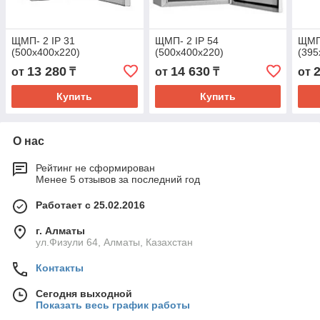
ЩМП- 2 IP 31
ЩМП- 2 IP 54
ЩМП
(500х400х220)
(500х400х220)
(395
13 280
14 630
от
₸
от
₸
от
Купить
Купить
О нас
Рейтинг не сформирован
Менее 5 отзывов за последний год
Работает с 25.02.2016
г. Алматы
ул.Физули 64, Алматы, Казахстан
Контакты
Сегодня выходной
Показать весь график работы