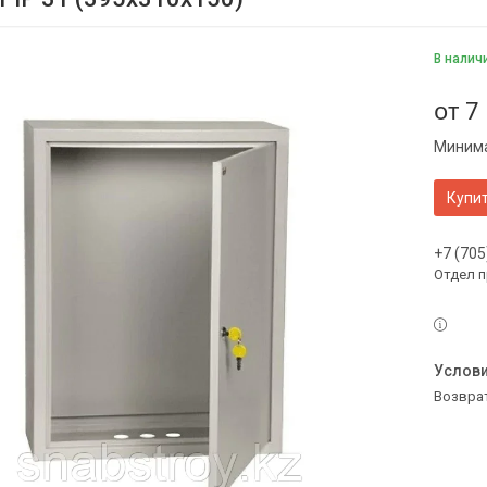
В налич
от
7
Минима
Купи
+7 (705
Отдел 
возвра