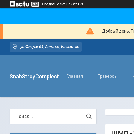
Создать сайт
на Satu.kz
Добрый день. Пр
ул.Физули 64, Алматы, Казахстан
SnabStroyComplect
Главная
Траверсы
ЩМП -1