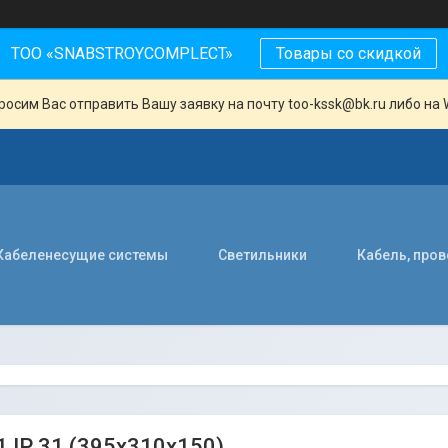
ТОО «SNABSTROYCOMPLECT»
Товары со скидкой
осим Вас отправить Вашу заявку на почту too-kssk@bk.ru либо на 
Кабеленесущие системы
Светильники
Кабель, про
 IP 31 (395х310х150)