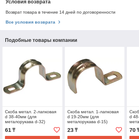
Условия возврата
Возврат товара в течение 14 дней по договоренности
Все условия возврата
Подобные товары компании
Скоба метал. 2-лапковая
Скоба метал. 1-лапковая
Скоб
d 38-40мм (для
d 19-20мм (для
d 48
металорукава d-32)
металорукава d-15)
мета
61
23
70
₸
₸