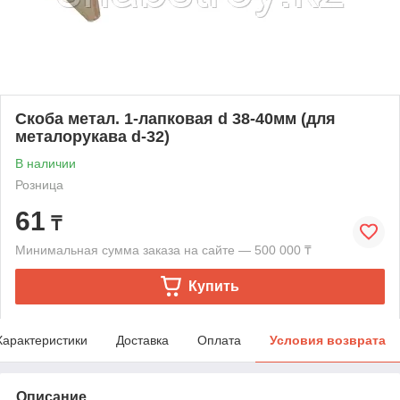
Скоба метал. 1-лапковая d 38-40мм (для
металорукава d-32)
В наличии
Розница
61
₸
Минимальная сумма заказа на сайте — 500 000 ₸
Купить
Характеристики
Доставка
Оплата
Условия возврата
Описание