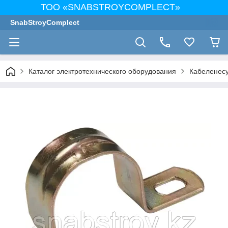
ТОО «SNABSTROYCOMPLECT»
SnabStroyComplect
Каталог электротехнического оборудования
Кабеленес