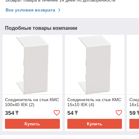
Все условия возврата
Подобные товары компании
Соединитель на стык КМС
Соединитель на стык КМС
Соед
100х40 IEK (2)
15х10 IEK (4)
16х1
354
54
59
₸
₸
Купить
Купить