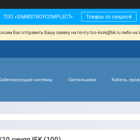
ТОО «SNABSTROYCOMPLECT»
Товары со скидкой
осим Вас отправить Вашу заявку на почту too-kssk@bk.ru либо на 
Кабеленесущие системы
Светильники
Кабель, про
10 синяя IEK (100)