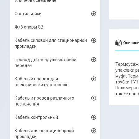
Уличное освещение
Светильники
Ж/б опоры СВ
Кабель силовой для стационарной
Описан
прокладки
Провод для воздушных линий
Термоусажи
передач
упаковки р
муфт. Терм
Кабель и провод для
трубки ТУТ
электрических установок
Полимерные
также прос
Кабель и провод различного
назначения
Кабель контрольный
Кабель для нестационарной
прокладки