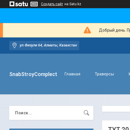
Создать сайт
на Satu.kz
Добрый день. Пр
ул.Физули 64, Алматы, Казахстан
SnabStroyComplect
Главная
Траверсы
ТУТ 20/