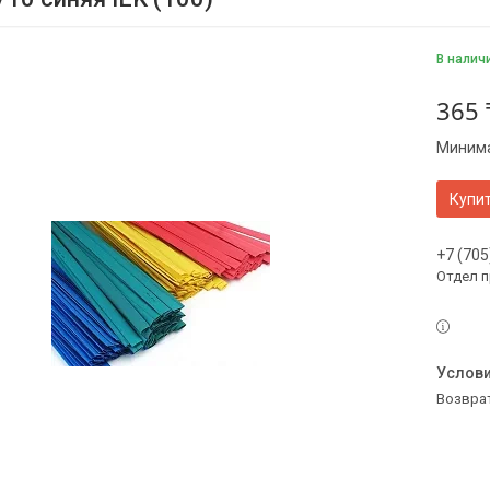
В налич
365 
Минима
Купи
+7 (705
Отдел 
возвра