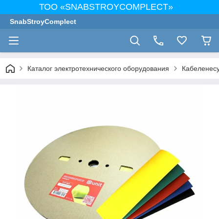
ТОО «SNABSTROYCOMPLECT»
SnabStroyComplect
Каталог электротехнического оборудования
Кабеленес