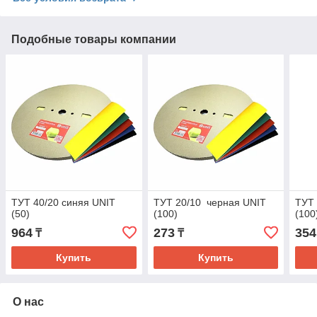
Подобные товары компании
ТУТ 40/20 синяя UNIT
ТУТ 20/10 черная UNIT
ТУТ 
(50)
(100)
(100
964
273
354
₸
₸
Купить
Купить
О нас