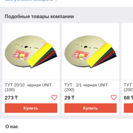
Подобные товары компании
ТУТ 20/10 черная UNIT
ТУТ 2/1 черная UNIT
ТУТ
(100)
(200)
(200
273
29
68
₸
₸
Купить
Купить
О нас