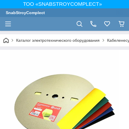
ТОО «SNABSTROYCOMPLECT»
SnabStroyComplect
Каталог электротехнического оборудования
Кабеленес