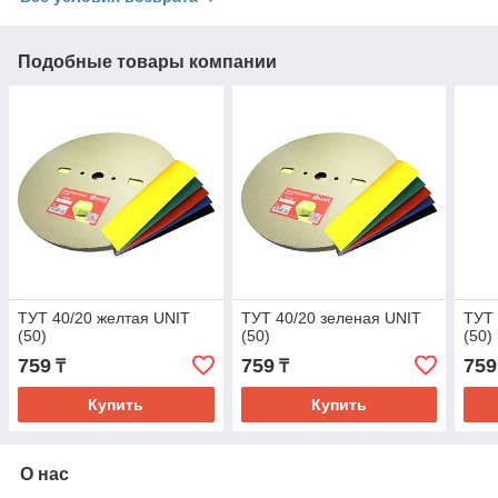
Подобные товары компании
ТУТ 40/20 желтая UNIT
ТУТ 40/20 зеленая UNIT
ТУТ 
(50)
(50)
(50)
759
759
759
₸
₸
Купить
Купить
О нас