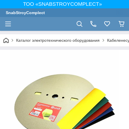
ТОО «SNABSTROYCOMPLECT»
SnabStroyComplect
Каталог электротехнического оборудования
Кабеленес