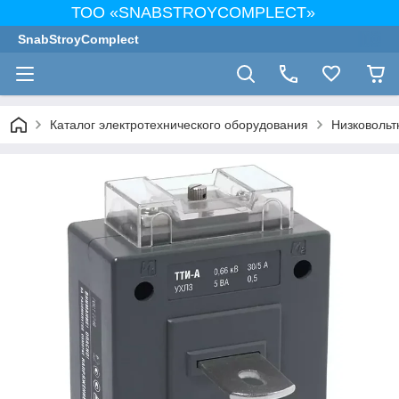
ТОО «SNABSTROYCOMPLECT»
SnabStroyComplect
Каталог электротехнического оборудования
Низковольт