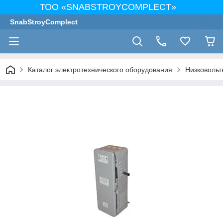
ТОО «SNABSTROYCOMPLECT»
SnabStroyComplect
Каталог электротехнического оборудования
Низковольт