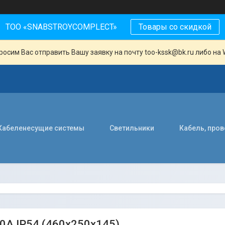
ТОО «SNABSTROYCOMPLECT»
Товары со скидкой
осим Вас отправить Вашу заявку на почту too-kssk@bk.ru либо на 
Кабеленесущие системы
Светильники
Кабель, про
0А IP54 (460х250х145)