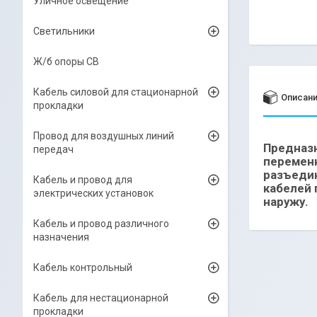
Уличное освещение
Светильники
Ж/б опоры СВ
Кабель силовой для стационарной
Описан
прокладки
Провод для воздушных линий
Предназн
передач
переменн
разъедин
Кабель и провод для
кабелей 
электрических установок
наружу.
Кабель и провод различного
назначения
Кабель контрольный
Кабель для нестационарной
прокладки