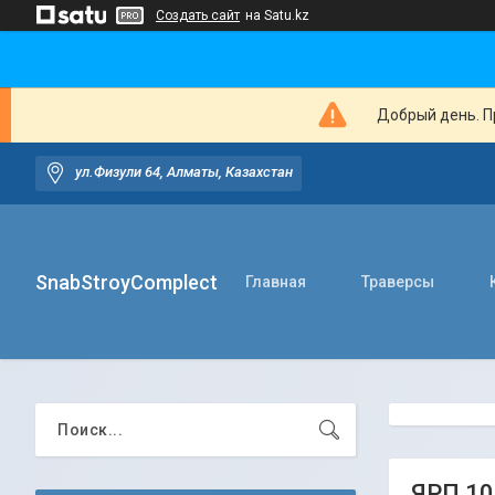
Создать сайт
на Satu.kz
Добрый день. Пр
ул.Физули 64, Алматы, Казахстан
SnabStroyComplect
Главная
Траверсы
ЯРП 10