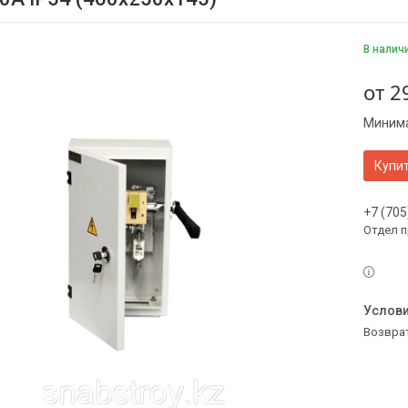
В налич
от
2
Минима
Купи
+7 (705
Отдел 
возвра