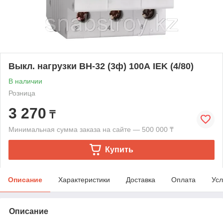
Выкл. нагрузки ВН-32 (3ф) 100А IEK (4/80)
В наличии
Розница
3 270
₸
Минимальная сумма заказа на сайте — 500 000 ₸
Купить
Описание
Характеристики
Доставка
Оплата
Усл
Описание