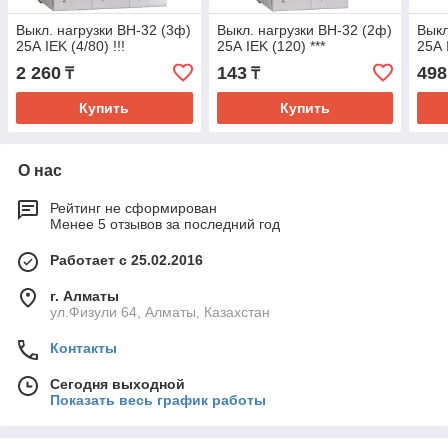
Выкл. нагрузки ВН-32 (3ф)
Выкл. нагрузки ВН-32 (2ф)
Выкл
25А IEK (4/80) !!!
25А IEK (120) ***
25А 
2 260
143
498
₸
₸
Купить
Купить
О нас
Рейтинг не сформирован
Менее 5 отзывов за последний год
Работает с 25.02.2016
г. Алматы
ул.Физули 64, Алматы, Казахстан
Контакты
Сегодня выходной
Показать весь график работы