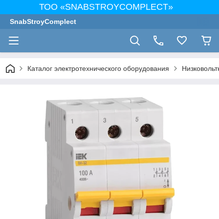
ТОО «SNABSTROYCOMPLECT»
SnabStroyComplect
Каталог электротехнического оборудования
Низковольт