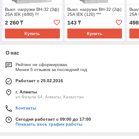
Выкл. нагрузки ВН-32 (3ф)
Выкл. нагрузки ВН-32 (2ф)
Выкл
25А IEK (4/80) !!!
25А IEK (120) ***
25А 
2 260
143
498
₸
₸
Купить
Купить
О нас
Рейтинг не сформирован
Менее 5 отзывов за последний год
Работает с 25.02.2016
г. Алматы
ул.Физули 64, Алматы, Казахстан
Контакты
Сегодня работает с 09:00 до 17:00
Показать весь график работы