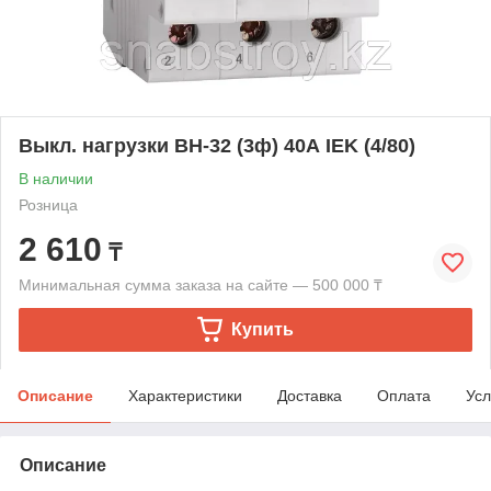
Выкл. нагрузки ВН-32 (3ф) 40А IEK (4/80)
В наличии
Розница
2 610
₸
Минимальная сумма заказа на сайте — 500 000 ₸
Купить
Описание
Характеристики
Доставка
Оплата
Усл
Описание