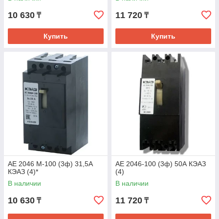
10 630
11 720
₸
₸
Купить
Купить
АЕ 2046 М-100 (3ф) 31,5А
АЕ 2046-100 (3ф) 50А КЭАЗ
КЭАЗ (4)*
(4)
В наличии
В наличии
10 630
11 720
₸
₸