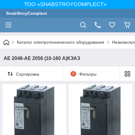
ТОО «SNABSTROYCOMPLECT»
SnabStroyComplect
Каталог электротехнического оборудования
Низковольт
АЕ 2046-АЕ 2056 (10-160 А)КЭАЗ
Сортировка
0
Фильтры