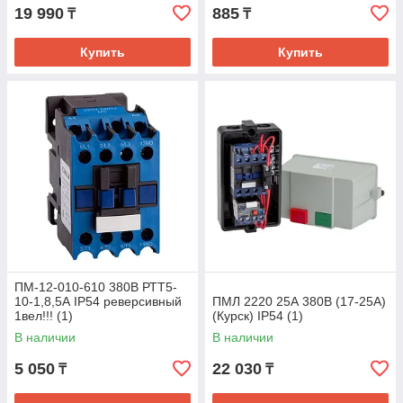
19 990
885
₸
₸
Купить
Купить
ПМ-12-010-610 380В РТТ5-
10-1,8,5А IP54 реверсивный
ПМЛ 2220 25А 380В (17-25А)
1вел!!! (1)
(Курск) IP54 (1)
В наличии
В наличии
5 050
22 030
₸
₸