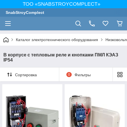
ТОО «SNABSTROYCOMPLECT»
SnabStroyComplect
Каталог электротехнического оборудования
Низковольт
В корпусе с тепловым реле и кнопками ПМЛ КЭАЗ
IP54
Сортировка
0
Фильтры